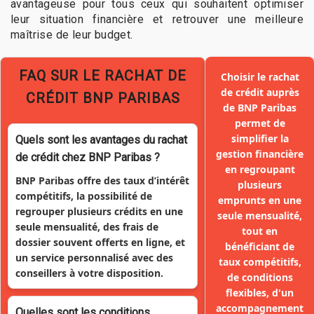
avantageuse pour tous ceux qui souhaitent optimiser
leur situation financière et retrouver une meilleure
maîtrise de leur budget.
FAQ SUR LE RACHAT DE
Choisir le rachat
de crédit auprès
CRÉDIT BNP PARIBAS
de BNP Paribas
permet de
simplifier la
Quels sont les avantages du rachat
gestion financière
de crédit chez BNP Paribas ?
en regroupant
BNP Paribas offre des taux d’intérêt
plusieurs
compétitifs, la possibilité de
emprunts en une
regrouper plusieurs crédits en une
seule mensualité,
seule mensualité, des frais de
tout en
dossier souvent offerts en ligne, et
bénéficiant de
un service personnalisé avec des
taux compétitifs,
conseillers à votre disposition.
de conditions
flexibles, d'un
accompagnement
Quelles sont les conditions