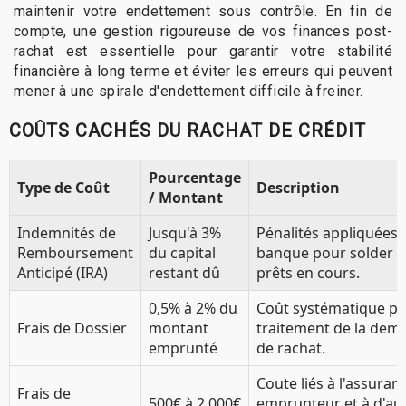
maintenir votre endettement sous contrôle. En fin de
compte, une gestion rigoureuse de vos finances post-
rachat est essentielle pour garantir votre stabilité
financière à long terme et éviter les erreurs qui peuvent
mener à une spirale d'endettement difficile à freiner.
COÛTS CACHÉS DU RACHAT DE CRÉDIT
Pourcentage
Type de Coût
Description
/ Montant
Indemnités de
Jusqu'à 3%
Pénalités appliquées 
Remboursement
du capital
banque pour solder 
Anticipé (IRA)
restant dû
prêts en cours.
0,5% à 2% du
Coût systématique po
Frais de Dossier
montant
traitement de la dem
emprunté
de rachat.
Coute liés à l'assuran
Frais de
500€ à 2 000€
emprunteur et à d'au