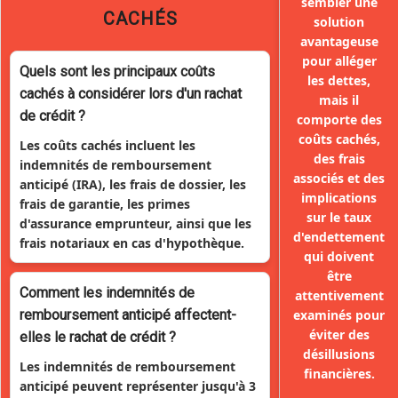
sembler une
CACHÉS
solution
avantageuse
pour alléger
Quels sont les principaux coûts
les dettes,
cachés à considérer lors d'un rachat
mais il
de crédit ?
comporte des
coûts cachés,
Les coûts cachés incluent les
des frais
indemnités de remboursement
associés et des
anticipé (IRA), les frais de dossier, les
implications
frais de garantie, les primes
sur le taux
d'assurance emprunteur, ainsi que les
d'endettement
frais notariaux en cas d'hypothèque.
qui doivent
être
Comment les indemnités de
attentivement
remboursement anticipé affectent-
examinés pour
éviter des
elles le rachat de crédit ?
désillusions
Les indemnités de remboursement
financières.
anticipé peuvent représenter jusqu'à 3