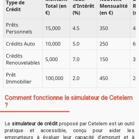
Type de
Total (en
d'Intérêt
Mensualité
R
Crédit
€)
(%)
(en €)
(m
Prêts
15,000
4.5
350
48
Personnels
Crédits Auto
10,000
5.0
250
60
Crédits
5,000
7.0
150
36
Renouvelables
Prêt
100,000
2.0
450
24
Immobilier
Comment fonctionne le simulateur de Cetelem
?
Le
simulateur de crédit
proposé par Cetelem est un outil
pratique et accessible, conçu pour aider les
emprunteurs à évaluer leur capacité d'emprunt et à