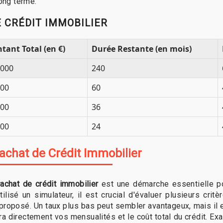
long terme.
 CRÉDIT IMMOBILIER
tant Total (en €)
Durée Restante (en mois)
,000
240
000
60
000
36
000
24
achat de Crédit Immobilier
rachat de crédit immobilier
est une démarche essentielle pou
ilisé un simulateur, il est crucial d'évaluer plusieurs critè
proposé. Un taux plus bas peut sembler avantageux, mais il est
era directement vos mensualités et le coût total du crédit. E