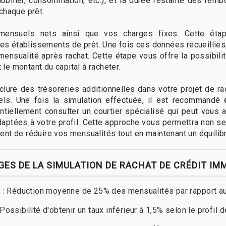
obilier, consommation, etc.), et la durée restante des rem
chaque prêt.
ensuels nets ainsi que vos charges fixes. Cette étap
r les établissements de prêt. Une fois ces données recueilli
ensualité après rachat. Cette étape vous offre la possibilit
e montant du capital à racheter.
’inclure des trésoreries additionnelles dans votre projet de 
els. Une fois la simulation effectuée, il est recommandé
tiellement consulter un courtier spécialisé qui peut vous
adaptées à votre profil. Cette approche vous permettra non s
nt de réduire vos mensualités tout en maintenant un équilibr
ES DE LA SIMULATION DE RACHAT DE CRÉDIT IM
 : Réduction moyenne de 25% des mensualités par rapport au
: Possibilité d'obtenir un taux inférieur à 1,5% selon le profil 