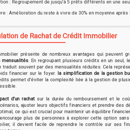
stion : Regroupement de jusqu'à 5 prêts différents en une seu
ivre : Amélioration du reste à vivre de 30% en moyenne après l
lation de Rachat de Crédit Immobilier
mmobilier présente de nombreux avantages qui peuvent gra
s mensualités
. En regroupant plusieurs crédits en un seul,
se traduit souvent par des mensualités réduites. Cela représ
ids financier sur le foyer.
la simplification de la gestion b
édits permet d'éviter la complexité liée à la gestion de plus
essible.
mpact d'un rachat
sur la durée du remboursement et le coût
scénarios, ajuster leurs objectifs financiers et prendre des 
ptimal, ce qui est crucial pour maintenir un équilibre financi
encourage plus de personnes à explorer cette option sans 
ilier, il devient facile de reprendre le contrôle sur ses f