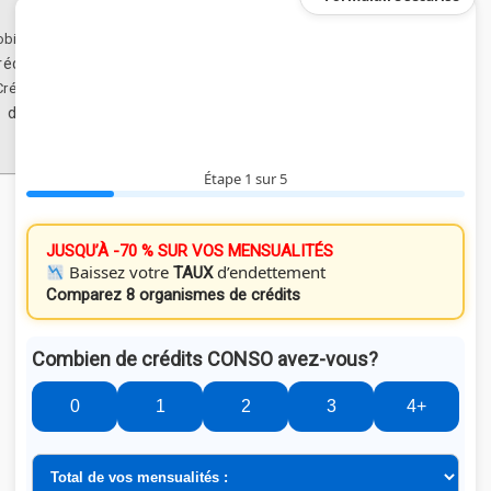
bilier
édit Immobilier
Crédit Immobilier
n de Rachat de Crédit
Étape 1 sur 5
JUSQU’À -70 % SUR VOS MENSUALITÉS
Baissez votre
d’endettement
TAUX
Comparez 8 organismes de crédits
Combien de crédits CONSO avez-vous?
0
1
2
3
4+