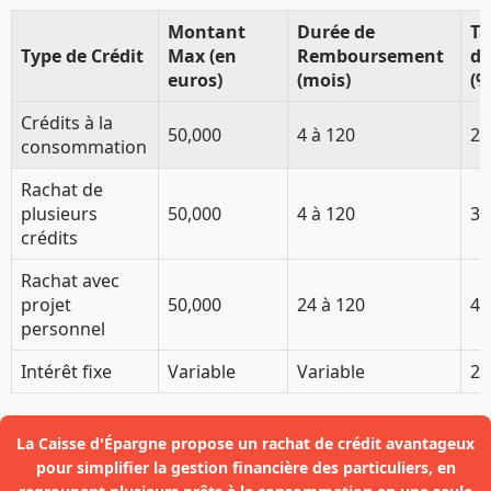
Montant
Durée de
Ta
Type de Crédit
Max (en
Remboursement
d'
euros)
(mois)
(%
Crédits à la
50,000
4 à 120
2 -
consommation
Rachat de
plusieurs
50,000
4 à 120
3.
crédits
Rachat avec
projet
50,000
24 à 120
4.
personnel
Intérêt fixe
Variable
Variable
2 -
La Caisse d'Épargne propose un rachat de crédit avantageux
pour simplifier la gestion financière des particuliers, en