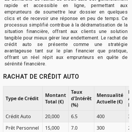
rapide et accessible en ligne, permettant aux
emprunteurs de soumettre leur dossier en quelques
clics et de recevoir une réponse en peu de temps. Ce
processus simplifié contribue à la dédramatisation de la
situation financière, offrant aux clients une solution
tangible pour mieux gérer leur endettement. Le rachat de
crédit auto se présente comme une stratégie
avantageuse tant sur le plan financier que pratique,
offrant un réel répit aux emprunteurs en quête de
sérénité financière.
RACHAT DE CRÉDIT AUTO
Taux
M
Montant
Mensualité
Type de Crédit
d'Intérêt
A
Total (€)
Actuelle (€)
(%)
R
Crédit Auto
20,000
6.5
400
3
Prêt Personnel
15,000
7.0
300
2